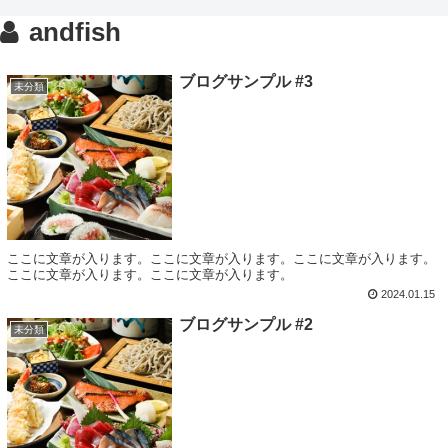
andfish
ブログサンプル #3
未分類
ここに文章が入ります。ここに文章が入ります。ここに文章が入ります。
ここに文章が入ります。ここに文章が入ります。
2024.01.15
ブログサンプル #2
未分類