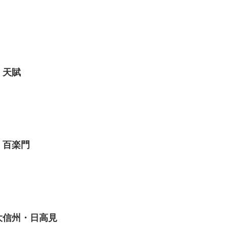
・天賦
・百楽門
大信州・日高見