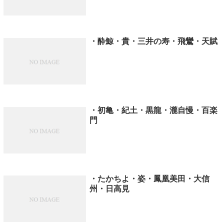
・酔鯨・貴・三井の寿・飛鸞・天賦
・初亀・紀土・黒龍・瀧自慢・百楽
門
・たかちよ・姿・鳳凰美田・大信
州・日高見