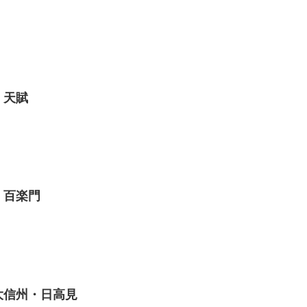
・天賦
・百楽門
大信州・日高見