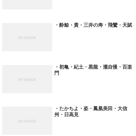
・酔鯨・貴・三井の寿・飛鸞・天賦
・初亀・紀土・黒龍・瀧自慢・百楽
門
・たかちよ・姿・鳳凰美田・大信
州・日高見