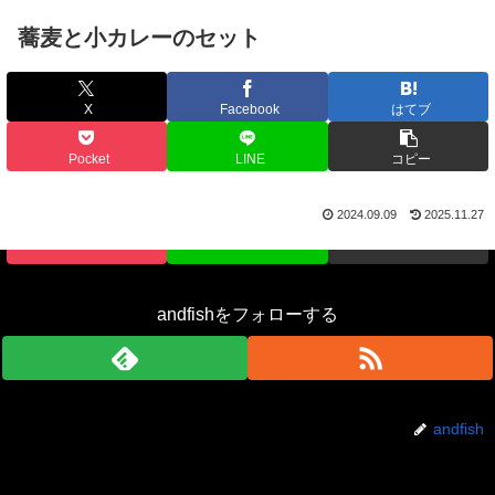
蕎麦と小カレーのセット
X
Facebook
はてブ
シェアする
Pocket
LINE
コピー
X
Facebook
はてブ
2024.09.09
2025.11.27
Pocket
LINE
コピー
andfishをフォローする
andfish