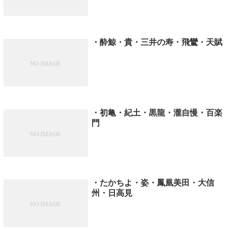
・酔鯨・貴・三井の寿・飛鸞・天賦
・初亀・紀土・黒龍・瀧自慢・百楽
門
・たかちよ・姿・鳳凰美田・大信
州・日高見